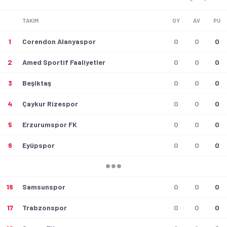
TAKIM
OY
AV
PU
1
Corendon Alanyaspor
0
0
0
2
Amed Sportif Faaliyetler
0
0
0
3
Beşiktaş
0
0
0
4
Çaykur Rizespor
0
0
0
5
Erzurumspor FK
0
0
0
6
Eyüpspor
0
0
0
16
Samsunspor
0
0
0
17
Trabzonspor
0
0
0