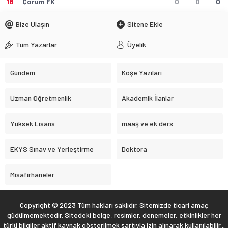
18
Çorum FK
0
0
0
Bize Ulaşın
Sitene Ekle
Tüm Yazarlar
Üyelik
Gündem
Köşe Yazıları
Uzman Öğretmenlik
Akademik İlanlar
Yüksek Lisans
maaş ve ek ders
EKYS Sınav ve Yerleştirme
Doktora
Misafirhaneler
Copyright © 2023 Tüm hakları saklıdır. Sitemizde ticari amaç
güdülmemektedir. Sitedeki belge, resimler, denemeler, etkinlikler her
türlü bilgiler aktif kaynak gösterilmek şartıyla izin alınarak kullanılabilir...