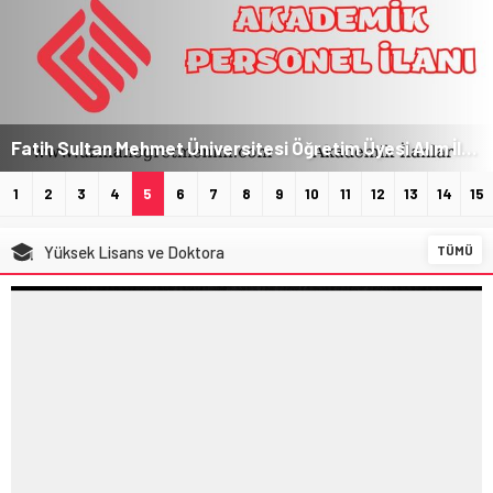
Fatih Sultan Mehmet Üniversitesi Öğretim Üyesi Alım İlanı
1
2
3
4
5
6
7
8
9
10
11
12
13
14
15
Yüksek Lisans ve Doktora
TÜMÜ