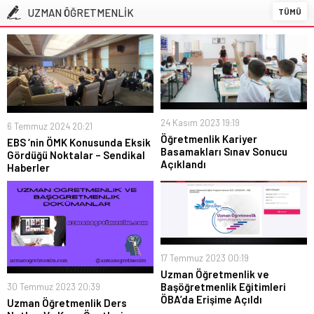
LİSE ÖĞRENCİLERİNE YÖNELİK HAZIRLANAN “YOUNG AND
UZMAN ÖĞRETMENLİK
TÜMÜ
WISE” DERGİSİNİN ÜÇÜNCÜ SAYISI YAYIMLANDI
“KAHRAMANIM MEHMETÇİK VE VATAN” TEMALI RESİM
YARIŞMASINDA HALK OYLAMASI BAŞLADI
24 Kasım 2023 19:19
6 Temmuz 2024 20:21
Öğretmenlik Kariyer
EBS ‘nin ÖMK Konusunda Eksik
Basamakları Sınav Sonucu
Gördüğü Noktalar – Sendikal
Açıklandı
Haberler
17 Temmuz 2023 00:19
Uzman Öğretmenlik ve
Başöğretmenlik Eğitimleri
30 Temmuz 2023 20:39
ÖBA’da Erişime Açıldı
Uzman Öğretmenlik Ders