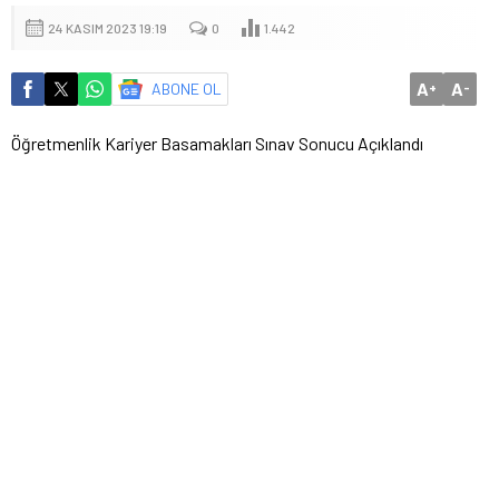
24 KASIM 2023 19:19
0
1.442
A
A
ABONE OL
+
-
Öğretmenlik Kariyer Basamakları Sınav Sonucu Açıklandı