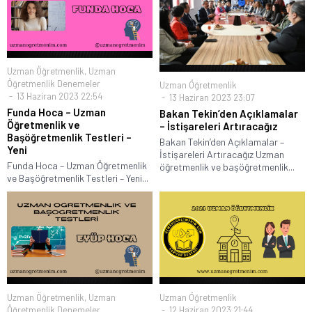
Uzman Öğretmenlik
,
Uzman
Öğretmenlik Denemeler
Uzman Öğretmenlik
13 Haziran 2023 22:54
13 Haziran 2023 23:07
Funda Hoca – Uzman
Bakan Tekin’den Açıklamalar
Öğretmenlik ve
– İstişareleri Artıracağız
Başöğretmenlik Testleri –
Bakan Tekin’den Açıklamalar –
Yeni
İstişareleri Artıracağız Uzman
Funda Hoca – Uzman Öğretmenlik
öğretmenlik ve başöğretmenlik...
ve Başöğretmenlik Testleri – Yeni...
Uzman Öğretmenlik
,
Uzman
Uzman Öğretmenlik
Öğretmenlik Denemeler
12 Haziran 2023 21:44