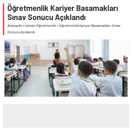
BAKANI MİKANADZE İLE BİR ARAYA GELDİ
Öğretmenlik Kariyer Basamakları
MEB OKUL ÖNCESİ EĞİTİM VE İLKÖĞRETİM KURUMLARI
Sınav Sonucu Açıklandı
YÖNETMELİĞİ’NDE YAPILAN DEĞİŞİKLİK, RESMÎ GAZETE’DE
YAYIMLANDI
Anasayfa
»
Uzman Öğretmenlik
»
Öğretmenlik Kariyer Basamakları Sınav
Sonucu Açıklandı