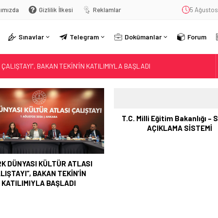
ımızda
Gizlilik İlkesi
Reklamlar
5 Ağustos
Sınavlar
Telegram
Dokümanlar
Forum
ÇALIŞTAYI”, BAKAN TEKİN’İN KATILIMIYLA BAŞLADI
SONUÇ AÇIKLAMA SİSTEMİ
ci ve Sıfır Atık Projesi Dünya Çapında Derece Aldı
 NECMETTİN YILMAZ’I ANDI
. Milli Eğitim Bakanlığı – SONUÇ
AÇIKLAMA SİSTEMİ
İM, BİLİM VE GENÇLİK BAKANI MİKANADZE İLE BİR ARAYA GELDİ
LKÖĞRETİM KURUMLARI YÖNETMELİĞİ’NDE YAPILAN DEĞİŞİKLİK, RESMÎ
Düzce’de Anaokulunun Çevr
ve Sıfır Atık Projesi Düny
ĞİTİMDEKİ YENİ UYGULAMALARININ ULUSLARARASI ALANDAKİ
Derece Aldı
İ
 HAZIRLANAN “YOUNG AND WISE” DERGİSİNİN ÜÇÜNCÜ SAYISI