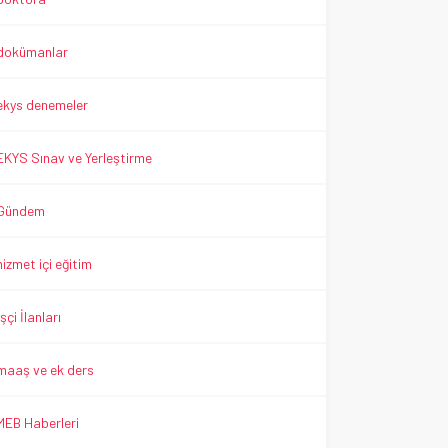
dokümanlar
ekys denemeler
EKYS Sınav ve Yerleştirme
Gündem
hizmet içi eğitim
İşçi İlanları
maaş ve ek ders
MEB Haberleri