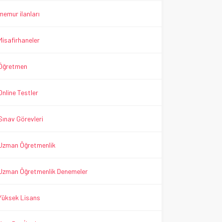
memur ilanları
Misafirhaneler
Öğretmen
Online Testler
Sınav Görevleri
Uzman Öğretmenlik
Uzman Öğretmenlik Denemeler
Yüksek Lisans