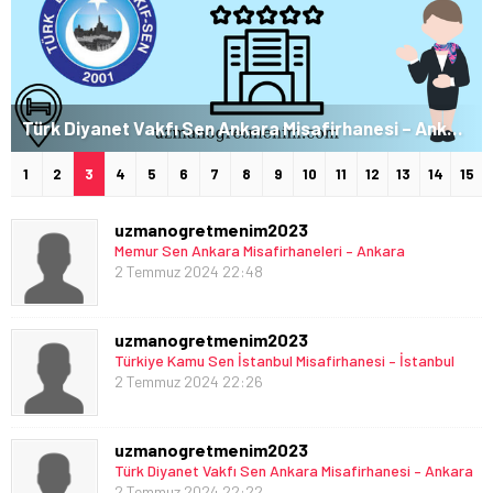
Türk Diyanet Vakfı Sen Ankara Misafirhanesi – Ankara
1
2
3
4
5
6
7
8
9
10
11
12
13
14
15
uzmanogretmenim2023
Memur Sen Ankara Misafirhaneleri – Ankara
2 Temmuz 2024 22:48
uzmanogretmenim2023
Türkiye Kamu Sen İstanbul Misafirhanesi – İstanbul
2 Temmuz 2024 22:26
uzmanogretmenim2023
Türk Diyanet Vakfı Sen Ankara Misafirhanesi – Ankara
2 Temmuz 2024 22:22