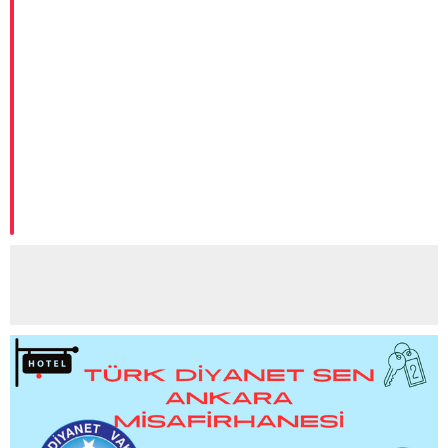
YAYIMLANDI
BAKAN TEKİN, TÜRKİYE’NİN EĞİTİMDEKİ YENİ
UYGULAMALARININ ULUSLARARASI ALANDAKİ
YANSIMALARINI DEĞERLENDİRDİ