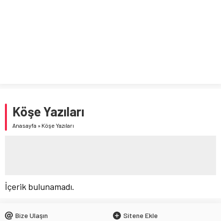
Düzce’de Anaokulunun Çevre Bilinci ve Sıfır Atık Projesi
Dünya Çapında Derece Aldı
BAKAN TEKİN, ŞEHİT ÖĞRETMEN NECMETTİN YILMAZ’I ANDI
LGS TERCİH SÜRECİ BAŞLADI
Köşe Yazıları
Anasayfa
»
Köşe Yazıları
İçerik bulunamadı.
Bize Ulaşın
Sitene Ekle