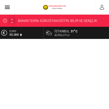
BAKAN TEKİN; GÜRCİSTAN EĞİTİM, BİLİM VE GENÇLİK
BAKANI MİKANADZE İLE BİR ARAYA GELDİ
İSTANBUL
31°C
EURO
MEB OKUL ÖNCESİ EĞİTİM VE İLKÖĞRETİM KURUMLARI
55,1881
AZ BULUTLU
YÖNETMELİĞİ’NDE YAPILAN DEĞİŞİKLİK, RESMÎ GAZETE’DE
YAYIMLANDI
ALTIN
6.660,55
BAKAN TEKİN, TÜRKİYE’NİN EĞİTİMDEKİ YENİ
UYGULAMALARININ ULUSLARARASI ALANDAKİ
BİST
13.779,39
YANSIMALARINI DEĞERLENDİRDİ
LİSE ÖĞRENCİLERİNE YÖNELİK HAZIRLANAN “YOUNG AND
DOLAR
47,7111
WISE” DERGİSİNİN ÜÇÜNCÜ SAYISI YAYIMLANDI
“KAHRAMANIM MEHMETÇİK VE VATAN” TEMALI RESİM
YARIŞMASINDA HALK OYLAMASI BAŞLADI
“TÜRK DÜNYASI KÜLTÜR ATLASI ÇALIŞTAYI”, BAKAN
TEKİN’İN KATILIMIYLA BAŞLADI
T.C. Milli Eğitim Bakanlığı – SONUÇ AÇIKLAMA SİSTEMİ