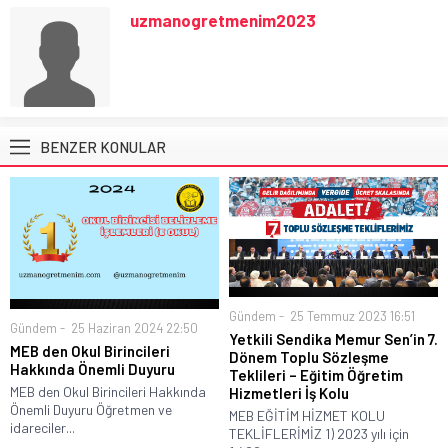
uzmanogretmenim2023
BENZER KONULAR
Gündem
25 Temmuz 2023 16:51
Gündem
25 Haziran 2024 22:50
Yetkili Sendika Memur Sen’in 7.
MEB den Okul Birincileri
Dönem Toplu Sözleşme
Hakkında Önemli Duyuru
Teklileri – Eğitim Öğretim
MEB den Okul Birincileri Hakkında
Hizmetleri İş Kolu
Önemli Duyuru Öğretmen ve
MEB EĞİTİM HİZMET KOLU
idareciler...
TEKLİFLERİMİZ 1) 2023 yılı için