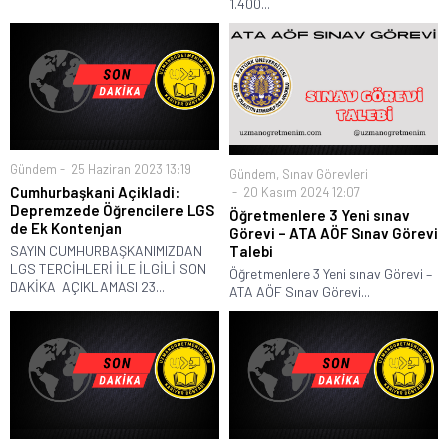
1.400...
Gündem
25 Haziran 2023 13:19
Gündem
,
Sınav Görevleri
Cumhurbaşkani Açikladi:
20 Kasım 2024 12:07
Depremzede Öğrencilere LGS
Öğretmenlere 3 Yeni sınav
de Ek Kontenjan
Görevi – ATA AÖF Sınav Görevi
Talebi
SAYIN CUMHURBAŞKANIMIZDAN
LGS TERCİHLERİ İLE İLGİLİ SON
Öğretmenlere 3 Yeni sınav Görevi –
DAKİKA AÇIKLAMASI 23...
ATA AÖF Sınav Görevi...