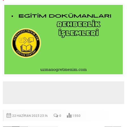
UYGULAMALARININ ULUSLARARASI ALANDAKİ
YANSIMALARINI DEĞERLENDİRDİ
LİSE ÖĞRENCİLERİNE YÖNELİK HAZIRLANAN “YOUNG AND
WISE” DERGİSİNİN ÜÇÜNCÜ SAYISI YAYIMLANDI
22 HAZIRAN 2023 23:14
0
1.550