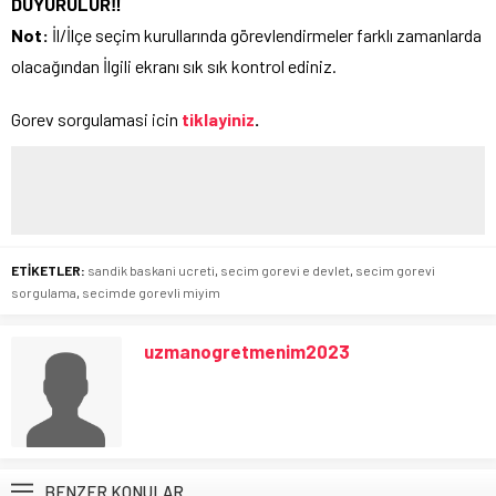
DUYURULUR‼️
Not:
İl/İlçe seçim kurullarında görevlendirmeler farklı zamanlarda
olacağından İlgili ekranı sık sık kontrol ediniz.
Gorev sorgulamasi icin
tiklayiniz
.
ETİKETLER:
sandik baskani ucreti
,
secim gorevi e devlet
,
secim gorevi
sorgulama
,
secimde gorevli miyim
uzmanogretmenim2023
BENZER KONULAR