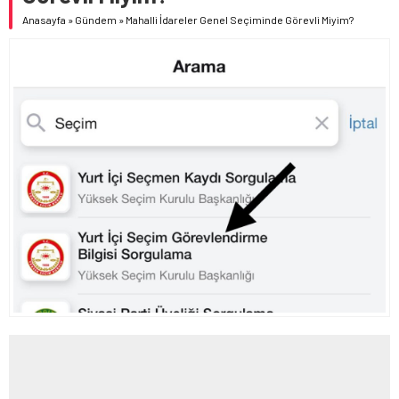
LGS TERCİH SÜRECİ BAŞLADI
Anasayfa
»
Gündem
»
Mahalli İdareler Genel Seçiminde Görevli Miyim?
BAKAN TEKİN; GÜRCİSTAN EĞİTİM, BİLİM VE GENÇLİK
BAKANI MİKANADZE İLE BİR ARAYA GELDİ