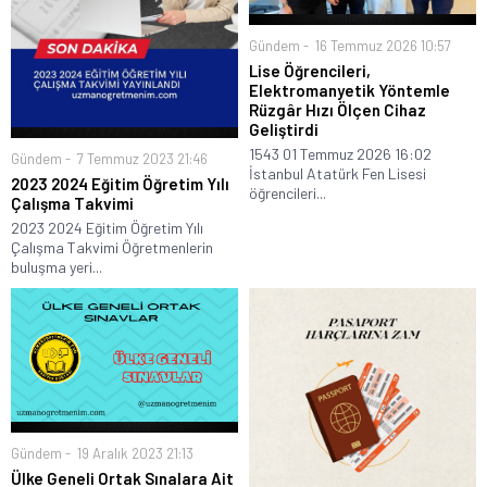
Gündem
16 Temmuz 2026 10:57
Lise Öğrencileri,
Elektromanyetik Yöntemle
Rüzgâr Hızı Ölçen Cihaz
Geliştirdi
1543 01 Temmuz 2026 16:02
Gündem
7 Temmuz 2023 21:46
İstanbul Atatürk Fen Lisesi
2023 2024 Eğitim Öğretim Yılı
öğrencileri...
Çalışma Takvimi
2023 2024 Eğitim Öğretim Yılı
Çalışma Takvimi Öğretmenlerin
buluşma yeri...
Gündem
19 Aralık 2023 21:13
Ülke Geneli Ortak Sınalara Ait