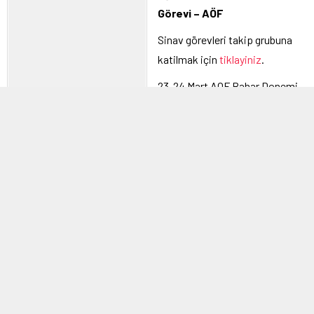
Görevi – AÖF
Sinav görevleri takip grubuna
katilmak için
tiklayiniz
.
23-24 Mart AOF Bahar Donemi
Ara Sinavi gorev talebinizi 3
Mart 23:59 a kadar AUGIS ten yapabilirsiniz. Eger gerekiyorsa
bilgilerinizi de guncelleyebilirsiniz.
Basvurularinizi yapmak icin
tiklayiniz
.