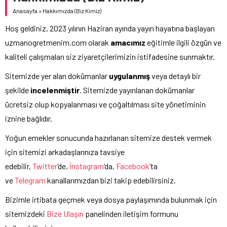
BAKANI MİKANADZE İLE BİR ARAYA GELDİ
Anasayfa
»
Hakkımızda (Biz Kimiz)
MEB OKUL ÖNCESİ EĞİTİM VE İLKÖĞRETİM KURUMLARI
Hoş geldiniz, 2023 yılının Haziran ayında yayın hayatına başlayan
YÖNETMELİĞİ’NDE YAPILAN DEĞİŞİKLİK, RESMÎ GAZETE’DE
uzmanogretmenim.com olarak
amacımız
eğitimle ilgili özgün ve
YAYIMLANDI
kaliteli çalışmaları siz ziyaretçilerimizin istifadesine sunmaktır.
Sitemizde yer alan dokümanlar
uygulanmış
veya detaylı bir
şekilde
incelenmiştir
. Sitemizde yayınlanan dokümanlar
ücretsiz olup kopyalanması ve çoğaltılması site yönetiminin
iznine bağlıdır.
Yoğun emekler sonucunda hazırlanan sitemize destek vermek
için sitemizi arkadaşlarınıza tavsiye
edebilir,
Twitter
‘de,
İnstagram
‘da,
Facebook
‘ta
ve
Telegram
kanallarımızdan bizi takip edebilirsiniz.
Bizimle irtibata geçmek veya dosya paylaşımında bulunmak için
sitemizdeki
Bize Ulaşın
panelinden iletişim formunu