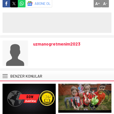
A
A
ABONE OL
+
-
uzmanogretmenim2023
BENZER KONULAR