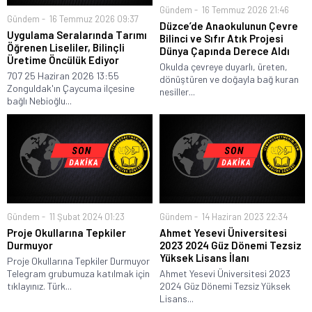
Gündem
16 Temmuz 2026 21:46
Gündem
16 Temmuz 2026 09:37
Düzce’de Anaokulunun Çevre
Uygulama Seralarında Tarımı
Bilinci ve Sıfır Atık Projesi
Öğrenen Liseliler, Bilinçli
Dünya Çapında Derece Aldı
Üretime Öncülük Ediyor
Okulda çevreye duyarlı, üreten,
707 25 Haziran 2026 13:55
dönüştüren ve doğayla bağ kuran
Zonguldak'ın Çaycuma ilçesine
nesiller...
bağlı Nebioğlu...
Gündem
11 Şubat 2024 01:23
Gündem
14 Haziran 2023 22:34
Proje Okullarına Tepkiler
Ahmet Yesevi Üniversitesi
Durmuyor
2023 2024 Güz Dönemi Tezsiz
Yüksek Lisans İlanı
Proje Okullarına Tepkiler Durmuyor
Telegram grubumuza katılmak için
Ahmet Yesevi Üniversitesi 2023
tıklayınız. Türk...
2024 Güz Dönemi Tezsiz Yüksek
Lisans...