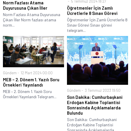
5 Temmuz 2024 18:27
Norm Fazlası Atama
Duyurusuna Çıkan İller
Öğretmenler İçin Zamlı
Ücretlerle 8 Sınav Görevi
Norm Fazlası Atama Duyurusuna
Çıkan İller Norm fazlası atama
Öğretmenler İçin Zamlı Ücretlerle 8
norm...
Sınav Görevi Sınav görevi
telegram...
Gündem
12 Mart 2024 00:00
MEB – 2. Dönem 1. Yazılı Soru
Örnekleri Yayınlandı
Gündem
3 Temmuz 2023 19:50
MEB – 2. Dönem 1. Yazılı Soru
Örnekleri Yayınlandı Telegram...
Son Dakika: Cumhurbaşkani
Erdoğan Kabine Toplantisi
Sonrasinda Açıklamalarda
Bulundu
Son Dakika: Cumhurbaşkani
Erdoğan Kabine Toplantisi
Sonrasinda Açıklamalarda