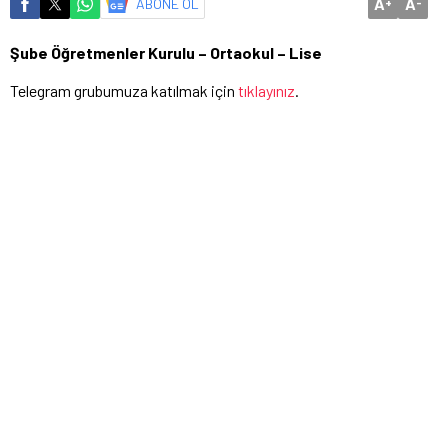
A
A
ABONE OL
+
-
Şube Öğretmenler Kurulu – Ortaokul – Lise
Telegram grubumuza katılmak için
tıklayınız
.