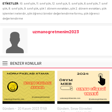
ETİKETLER:
10. sınıf şök
,
11. sınıf şök
,
12. sınıf şçk
,
5. sınıf şök
,
6.sınıf şök
,
7. sınıf
şök
,
8. sınıf şök
,
9. sınıf şök
,
şök 1. dönem evrakları
,
şök 2. dönem evrakları
,
şök
işlemleri nelerdir
,
şök öğrenci birebir değerlendirme formu
,
şök öğrenci
değerlendirme
uzmanogretmenim2023
BENZER KONULAR
Gündem
20 Kasım 2023 17:59
Gündem
,
Sınav Görevleri