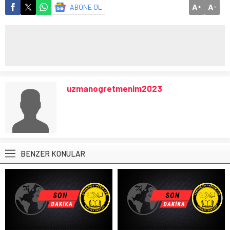
A
A
ABONE OL
+
-
uzmanogretmenim2023
BENZER KONULAR