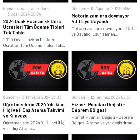
Gündem
,
maaş ve ek ders
Gündem
10 Ağustos 2023 08:54
3 Ocak 2024 20:04
Motorin zamlara doymuyor –
2024 Ocak Haziran Ek Ders
40 TL ye Dayandi
Ücretleri Tüm Ödeme Tipleri
Motorin zamlara doymuyor – 40 TL
Tek Tablo
ye Dayandi Uzun zaman...
2024 Ocak Haziran Ek Ders
Ücretleri Tüm Ödeme Tipleri Tek...
Gündem
3 Temmuz 2024 23:03
Gündem
12 Temmuz 2023 09:37
Öğretmenlerin 2024 Yılı İkinci
Hizmet Puanları Değişti –
İl İçi ve İl Dışı Atama Takvimi
Deprem Bölgesi
ve Kılavuzu
Hizmet Puanları Değişti – Deprem
Öğretmenlerin 2024 Yılı İkinci İl İçi
Bölgesi Atama ve yer değiştirme...
ve İl Dışı Atama...