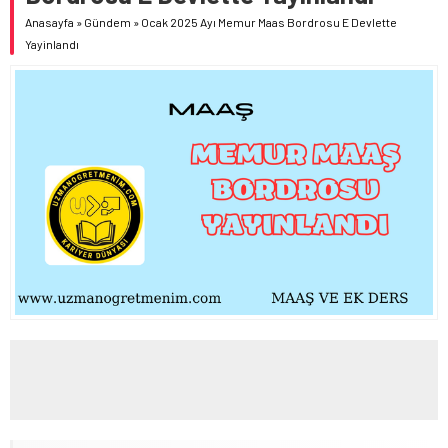
BAKANI MİKANADZE İLE BİR ARAYA GELDİ
Anasayfa
»
Gündem
»
Ocak 2025 Ayı Memur Maas Bordrosu E Devlette
Yayinlandı
MEB OKUL ÖNCESİ EĞİTİM VE İLKÖĞRETİM KURUMLARI
YÖNETMELİĞİ’NDE YAPILAN DEĞİŞİKLİK, RESMÎ GAZETE’DE
YAYIMLANDI