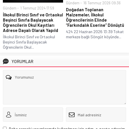
Gündem
16 Temmuz 2026 09:36
Gündem
1 Temmuz 2024 17:59
Doğadan Toplanan
İlkokul Birinci Sınıf ve Ortaokul
Malzemeler, İlkokul
Beşinci Sınıfa Başlayacak
Öğrencilerinin Elinde
Öğrencilerin Okul Kayıtları
“Farkındalık Eserine” Dönüştü
Adrese Dayalı Olarak Yapıld
424 22 Haziran 2026 13:39 Tokat
İlkokul Birinci Sınıf ve Ortaokul
merkeze bağlı Söngüt köyünde...
Beşinci Sınıfa Başlayacak
Öğrencilerin Okul...
YORUMLAR
Daha sonraki yorumlarımda kullanılması için adım, e-posta adresim