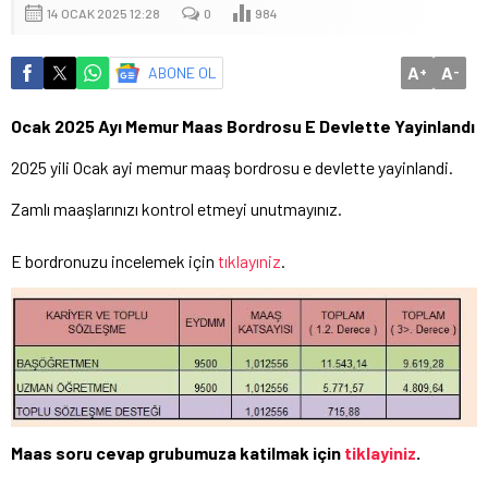
14 OCAK 2025 12:28
0
984
A
A
ABONE OL
+
-
Ocak 2025 Ayı Memur Maas Bordrosu E Devlette Yayinlandı
2025 yili Ocak ayi memur maaş bordrosu e devlette yayinlandi.
Zamlı maaşlarınızı kontrol etmeyi unutmayınız.
E bordronuzu incelemek için
tıklayıniz
.
Maas soru cevap grubumuza katilmak için
tiklayiniz
.