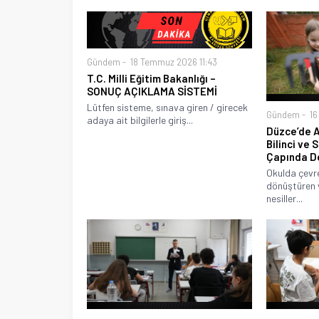
Gündem
18 Temmuz 2026 11:43
T.C. Milli Eğitim Bakanlığı –
SONUÇ AÇIKLAMA SİSTEMİ
Lütfen sisteme, sınava giren / girecek
Gündem
16
adaya ait bilgilerle giriş...
Düzce’de 
Bilinci ve 
Çapında D
Okulda çevre
dönüştüren 
nesiller...