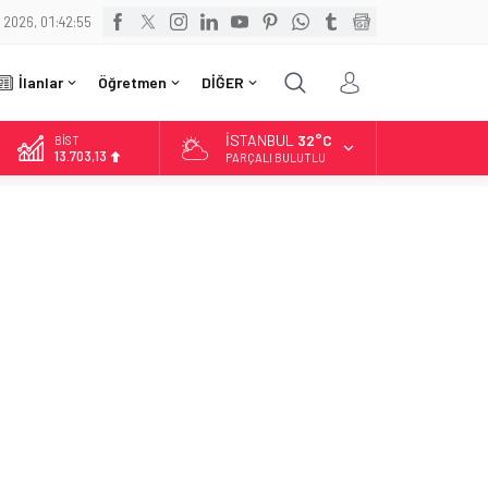
 2026, 01:42:56
İlanlar
Öğretmen
DİĞER
İSTANBUL
32°C
BİST
13.703,13
PARÇALI BULUTLU
DOLAR
47,5844
EURO
55,1152
ALTIN
6.529,72