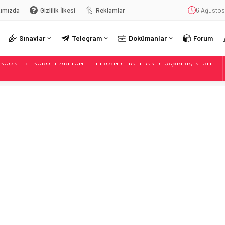
ımızda
Gizlilik İlkesi
Reklamlar
6 Ağustos
Sınavlar
Telegram
Dokümanlar
Forum
ĞİTİMDEKİ YENİ UYGULAMALARININ ULUSLARARASI ALANDAKİ
İ
 HAZIRLANAN “YOUNG AND WISE” DERGİSİNİN ÜÇÜNCÜ SAYISI
ATAN” TEMALI RESİM YARIŞMASINDA HALK OYLAMASI BAŞLADI
ÇALIŞTAYI”, BAKAN TEKİN’İN KATILIMIYLA BAŞLADI
SONUÇ AÇIKLAMA SİSTEMİ
ci ve Sıfır Atık Projesi Dünya Çapında Derece Aldı
 NECMETTİN YILMAZ’I ANDI
İM, BİLİM VE GENÇLİK BAKANI MİKANADZE İLE BİR ARAYA GELDİ
LKÖĞRETİM KURUMLARI YÖNETMELİĞİ’NDE YAPILAN DEĞİŞİKLİK, RESMÎ