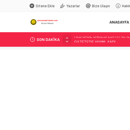
Sitene Ekle
Yazarlar
Bize Ulaşın
Hakk
ANASAYFA
SON DAKİKA
BAKAN TEKİN, TÜRKİYE’NİN E
YANSIMALARINI DEĞERLENDİRD
LİSE ÖĞRENCİLERİNE YÖNELİK
YAYIMLANDI
“KAHRAMANIM MEHMETÇİK VE V
“TÜRK DÜNYASI KÜLTÜR ATLASI 
T.C. Milli Eğitim Bakanlığı – 
Düzce’de Anaokulunun Çevre Bilin
BAKAN TEKİN, ŞEHİT ÖĞRETMEN
LGS TERCİH SÜRECİ BAŞLADI
BAKAN TEKİN; GÜRCİSTAN EĞİT
MEB OKUL ÖNCESİ EĞİTİM VE İ