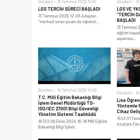
Gündem
16
Gündem
16 Temmuz 2026 11:00
LGS VE YK
LGS TERCİH SÜRECİ BAŞLADI
“TERCİH D
13 Temmuz 2026 12:03 Adaylar,
BAŞLADI
"merkezî sınav puanı ile öğrenci...
13 Temmuz 2
eğitim hayat
aşaması...
Gündem
16 Temmuz 2026 10:58
Gündem
16
T.C. Millî Eğitim Bakanlığı Bilgi
Lise Öğren
İşlem Genel Müdürlüğü TS-
Yöntemle R
ISO/IEC 27001 Bilgi Güvenliği
Cihaz Geliş
Yönetim Sistemi Taahhüdü
1543 01 Tem
16722 09 Ekim 2024 16:18 Millî Eğitim
Atatürk Fen L
Bakanlığı Bilgi İşlem...