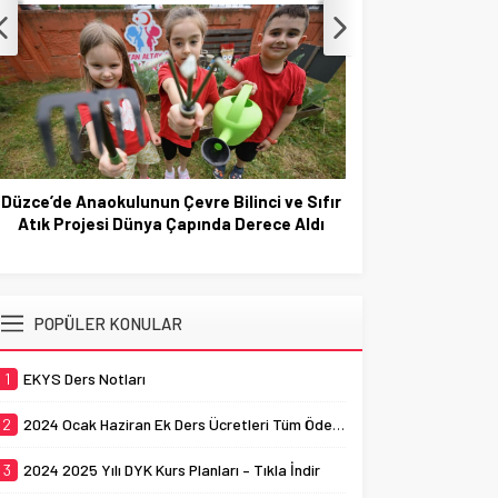
Zümre Başkanları Modülü
SEÇİMLERİNDE
Kullanıma Açıldı – İşte Kullanım
GÖREVLENDİRİLEN SANDIK
Rehberi – Tıkla Öğren Mevzuat ve
KURULU BAŞKAN VE ÜYELERİ
bilgi işlem telegram için
E...
tıklayınız Kullanımın görsellerler
anlatımı: ...
Düzce’de Anaokulunun Çevre Bilinci ve Sıfır
BAKAN TEKİN, 
Atık Projesi Dünya Çapında Derece Aldı
POPÜLER KONULAR
1
EKYS Ders Notları
2
2024 Ocak Haziran Ek Ders Ücretleri Tüm Ödeme Tipleri Tek Tablo
3
2024 2025 Yılı DYK Kurs Planları – Tıkla İndir