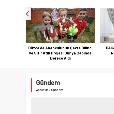
GAZETE’DE YAYIMLANDI
ğı – SONUÇ
Mİ
Düzce’de Anaokulunun Çevre Bilinci
BAK
ve Sıfır Atık Projesi Dünya Çapında
N
Derece Aldı
Gündem
Anasayfa
»
Gündem