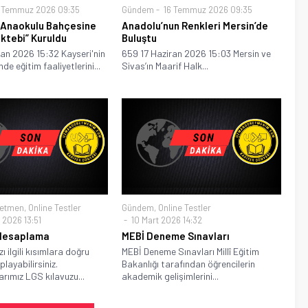
 Temmuz 2026 09:35
Gündem
16 Temmuz 2026 09:35
 Anaokulu Bahçesine
Anadolu’nun Renkleri Mersin’de
ktebi” Kuruldu
Buluştu
an 2026 15:32 Kayseri'nin
659 17 Haziran 2026 15:03 Mersin ve
nde eğitim faaliyetlerini...
Sivas’ın Maarif Halk...
etmen
,
Online Testler
Gündem
,
Online Testler
 2026 13:51
10 Mart 2026 14:32
Hesaplama
MEBİ Deneme Sınavları
 ilgili kısımlara doğru
MEBİ Deneme Sınavları Millî Eğitim
layabilirsiniz.
Bakanlığı tarafından öğrencilerin
ımız LGS kılavuzu...
akademik gelişimlerini...