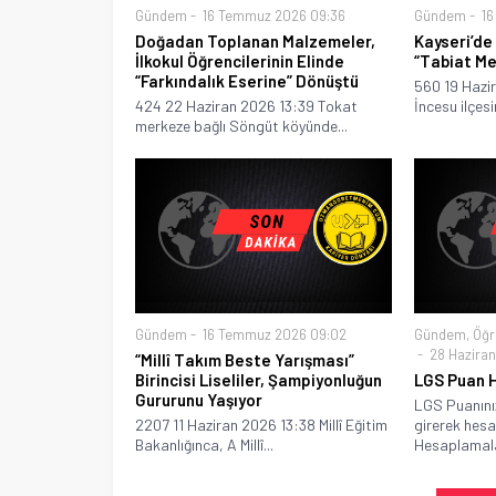
Gündem
16 Temmuz 2026 09:36
Gündem
16
Doğadan Toplanan Malzemeler,
Kayseri’de
İlkokul Öğrencilerinin Elinde
“Tabiat Me
“Farkındalık Eserine” Dönüştü
560 19 Hazir
424 22 Haziran 2026 13:39 Tokat
İncesu ilçesi
merkeze bağlı Söngüt köyünde...
Gündem
16 Temmuz 2026 09:02
Gündem
,
Öğr
28 Haziran
“Millî Takım Beste Yarışması”
Birincisi Liseliler, Şampiyonluğun
LGS Puan 
Gururunu Yaşıyor
LGS Puanınızı
2207 11 Haziran 2026 13:38 Millî Eğitim
girerek hesap
Bakanlığınca, A Millî...
Hesaplamalar