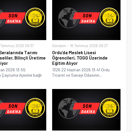
 Temmuz 2026 09:37
Gündem
16 Temmuz 2026 09:37
Seralarında Tarımı
Ordu’da Meslek Lisesi
eliler, Bilinçli Üretime
Öğrencileri, TOGG Üzerinde
iyor
Eğitim Alıyor
ran 2026 13:55
1326 22 Haziran 2026 13:41 Ordu
 Çaycuma ilçesine bağlı
Ticaret ve Sanayi Odasının...