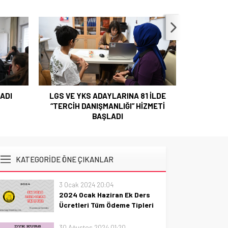
LGS VE YKS ADAYLARINA 81 İLDE
MEB YÖNE
ADI
“TERCİH DANIŞMANLIĞI” HİZMETİ
İLİŞKİ
BAŞLADI
GAZ
KATEGORİDE ÖNE ÇIKANLAR
3 Ocak 2024 20:04
2024 Ocak Haziran Ek Ders
Ücretleri Tüm Ödeme Tipleri
Tek Tablo
2024 Ocak Haziran Ek Ders
30 Ağustos 2024 01:20