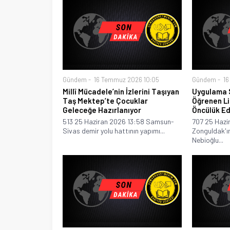
Gündem
16 Temmuz 2026 10:05
Gündem
16
Millî Mücadele’nin İzlerini Taşıyan
Uygulama 
Taş Mektep’te Çocuklar
Öğrenen Lis
Geleceğe Hazırlanıyor
Öncülük Ed
513 25 Haziran 2026 13:58 Samsun-
707 25 Hazi
Sivas demir yolu hattının yapımı...
Zonguldak'ın
Nebioğlu...