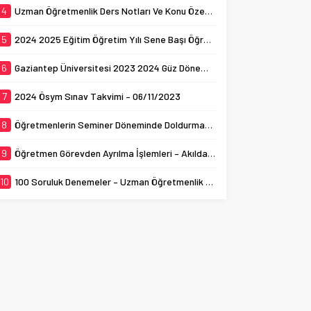
4
Uzman Öğretmenlik Ders Notları Ve Konu Özetleri
5
2024 2025 Eğitim Öğretim Yılı Sene Başı Öğretmenler Kurulu Toplantıları
6
Gaziantep Üniversitesi 2023 2024 Güz Dönemi Yüksek Lisans ve Doktora İlanı
7
2024 Ösym Sınav Takvimi – 06/11/2023
8
Öğretmenlerin Seminer Döneminde Doldurması Gereken Ek1 ve Ek2 Formları (Doldurulmuş Halleri)
9
Öğretmen Görevden Ayrılma İşlemleri – Akıldaki Sorular – Gerekli Evraklar – (Güncel)
10
100 Soruluk Denemeler – Uzman Öğretmenlik ve Başöğretmenlik Deneme – Yeni 2023