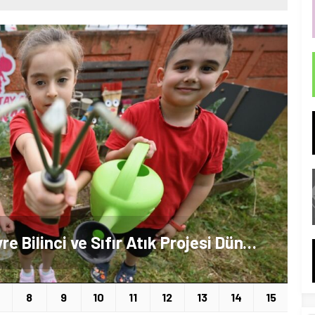
Düzce’de Anaokulunun Çevre Bilinci ve Sıfır Atık Projesi Dünya Çapında Derece Aldı
8
9
10
11
12
13
14
15