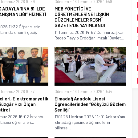
 Temmuz 2026 10:59
Gündem
16 Temmuz 2026 10:59
S ADAYLARINA 81 İLDE
MEB YÖNETİCİ VE
ANIŞMANLIĞI” HİZMETİ
ÖĞRETMENLERİNE İLİŞKİN
DÜZENLEMELER RESMÎ
GAZETE’DE YAYIMLANDI
026 11:32 Öğrencilerin
larında önemli geçiş
11 Temmuz 2026 14:57 Cumhurbaşkanı
Recep Tayyip Erdoğan imzalı "Devlet...
 Temmuz 2026 10:57
Gündem
16 Temmuz 2026 10:34
cileri, Elektromanyetik
Elmadağ Anadolu Lisesi
üzgâr Hızı Ölçen
Öğrencilerinden “Gökyüzü Gözlem
tirdi
Şenliği”
muz 2026 16:02 İstanbul
1701 25 Haziran 2026 14:01 Ankara'nın
isesi öğrencileri...
Elmadağ ilçesinde öğrencilerin
bilimsel...