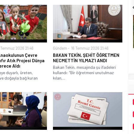
T.C. Milli Eğitim Bakanlığı – SONUÇ AÇIKLAMA
SİSTEMİ
 Temmuz 2026 21:46
Gündem
16 Temmuz 2026 21:46
Anaokulunun Çevre
BAKAN TEKİN, ŞEHİT ÖĞRETMEN
Sıfır Atık Projesi Dünya
NECMETTİN YILMAZ’I ANDI
erece Aldı
Bakan Tekin, mesajında şu ifadeleri
ye duyarlı, üreten,
kullandı: “Bir öğretmeni unutulmaz
ve doğayla bağ kuran
kılan,...