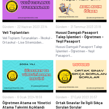
Gündem
22 Haziran 2023 23:14
Gündem
21 Temmuz 2023 23:19
Veli Toplantıları
Hususi Damgalı Pasaport
Talep İşlemleri – Öğretmen –
Veli Toplantı Tutanakları – İlkokul –
Yeşil Pasaport
Ortaokul – Lise Sitemizden...
Hususi Damgalı Pasaport Talep
İşlemleri – Öğretmen – Yeşil
Pasaport...
Gündem
6 Ocak 2024 18:59
Gündem
27 Eylül 2023 20:57
Öğretmen Atama ve Yönetici
Ortak Sınavlar İle İlgili Sıkça
Atama Takvimi Açıklandı
Sorulan Sorular