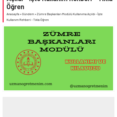
“KAHRAMANIM MEHMETÇİK VE VATAN” TEMALI RESİM
Öğren
YARIŞMASINDA HALK OYLAMASI BAŞLADI
Anasayfa
»
Gündem
»
Zümre Başkanları Modülü Kullanıma Açıldı – İşte
“TÜRK DÜNYASI KÜLTÜR ATLASI ÇALIŞTAYI”, BAKAN
Kullanım Rehberi – Tıkla Öğren
TEKİN’İN KATILIMIYLA BAŞLADI