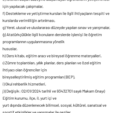
için yapılacak çalışmalar,
f) Destekleme ve yetiştirme kursları ile ilgili ihtiyaçların tespiti ve
kurslarda verimliliğin artırılması,
g) Yerel, ulusal ve uluslararası düzeyde yapılan sınav ve yarışmalar,
ğ) Atatürkçülükle ilgili konuların derslerde işlenişi ile öğretim
programlarının uygulanmasına yönelik
hususlar,
h) Ders kitabı, eğitim aracı ve bireysel öğrenme materyalleri,
ı) Zümre toplantıları, yıllık planlar, ders planları ve özel eğitim
ihtiyacı olan öğrenciler için
bireyselleştirilmiş eğitim programları (BEP),
i) Okul rehberlik hizmetleri,
j) (Değişik: 02/01/2024 tarihli ve 93432701 sayılı Makam Onayı)
Eğitim kurumu, ilçe, il, yurt içi ve
yurt dışında düzenlenecek bilimsel, sosyal, kültürel, sanatsal ve
sportif etkinlikler ve yarışmalar ile geziler,