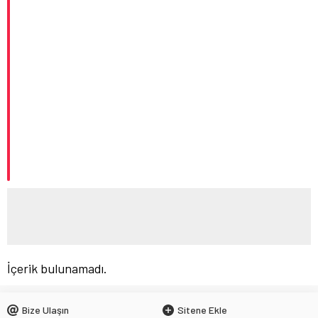
Düzce’de Anaokulunun Çevre Bilinci ve Sıfır Atık Projesi
Dünya Çapında Derece Aldı
BAKAN TEKİN, ŞEHİT ÖĞRETMEN NECMETTİN YILMAZ’I ANDI
LGS TERCİH SÜRECİ BAŞLADI
İçerik bulunamadı.
Bize Ulaşın
Sitene Ekle