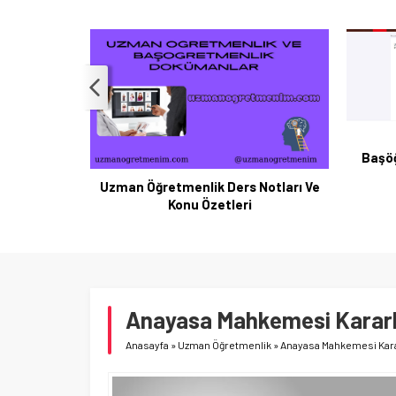
GAZETE’DE YAYIMLANDI
Başöğ
samakları
andı
Uzman Öğretmenlik Ders Notları Ve
Konu Özetleri
Anayasa Mahkemesi Kararl
Anasayfa
»
Uzman Öğretmenlik
»
Anayasa Mahkemesi Kara