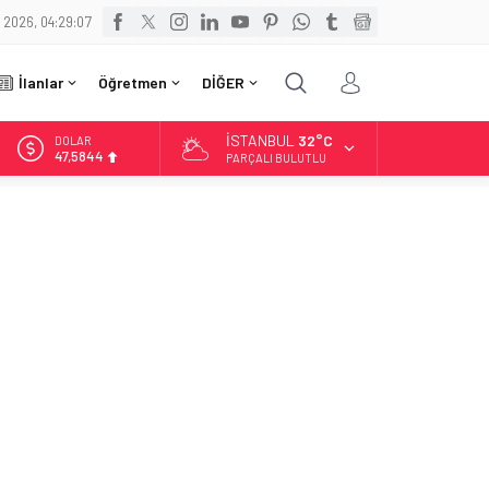
 2026, 04:29:08
İlanlar
Öğretmen
DİĞER
İSTANBUL
32°C
DOLAR
47,5844
PARÇALI BULUTLU
EURO
55,1152
ALTIN
6.529,72
BİST
13.703,13