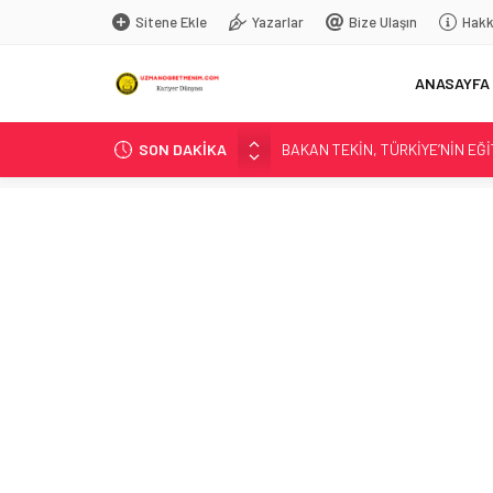
Sitene Ekle
Yazarlar
Bize Ulaşın
Hakk
ANASAYFA
SON DAKİKA
BAKAN TEKİN, TÜRKİYE’NİN E
YANSIMALARINI DEĞERLENDİRD
LİSE ÖĞRENCİLERİNE YÖNELİK
YAYIMLANDI
“KAHRAMANIM MEHMETÇİK VE V
“TÜRK DÜNYASI KÜLTÜR ATLASI 
T.C. Milli Eğitim Bakanlığı – 
Düzce’de Anaokulunun Çevre Bilin
BAKAN TEKİN, ŞEHİT ÖĞRETMEN
LGS TERCİH SÜRECİ BAŞLADI
BAKAN TEKİN; GÜRCİSTAN EĞİT
MEB OKUL ÖNCESİ EĞİTİM VE İ