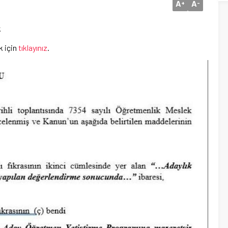
A
A
+
-
k
 için
tıklayınız
.