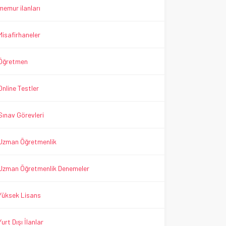
memur ilanları
Misafirhaneler
Öğretmen
Online Testler
Sınav Görevleri
Uzman Öğretmenlik
Uzman Öğretmenlik Denemeler
Yüksek Lisans
Yurt Dışı İlanlar