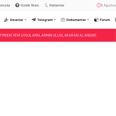
ımızda
Gizlilik İlkesi
Reklamlar
6 Ağustos
Sınavlar
Telegram
Dokümanlar
Forum
ĞİTİMDEKİ YENİ UYGULAMALARININ ULUSLARARASI ALANDAKİ
İ
 HAZIRLANAN “YOUNG AND WISE” DERGİSİNİN ÜÇÜNCÜ SAYISI
ATAN” TEMALI RESİM YARIŞMASINDA HALK OYLAMASI BAŞLADI
ÇALIŞTAYI”, BAKAN TEKİN’İN KATILIMIYLA BAŞLADI
SONUÇ AÇIKLAMA SİSTEMİ
ci ve Sıfır Atık Projesi Dünya Çapında Derece Aldı
 NECMETTİN YILMAZ’I ANDI
İM, BİLİM VE GENÇLİK BAKANI MİKANADZE İLE BİR ARAYA GELDİ
LKÖĞRETİM KURUMLARI YÖNETMELİĞİ’NDE YAPILAN DEĞİŞİKLİK, RESMÎ