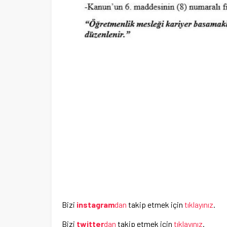
Bizi
instagram
dan
takip etmek için
tıklayınız
.
Bizi
twitter
dan
takip etmek için
tıklayınız
.