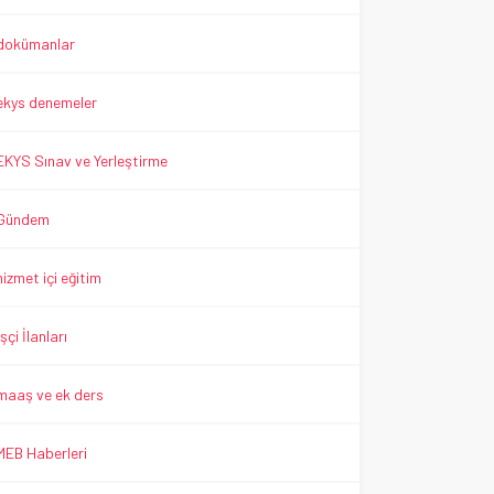
dokümanlar
ekys denemeler
EKYS Sınav ve Yerleştirme
Gündem
hizmet içi eğitim
İşçi İlanları
maaş ve ek ders
MEB Haberleri