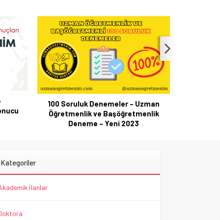
e
100 Soruluk Denemeler – Uzman
onucu
Öğretmenlik ve Başöğretmenlik
Bakan T
Deneme – Yeni 2023
İsti
Kategoriler
Akademik İlanlar
Doktora