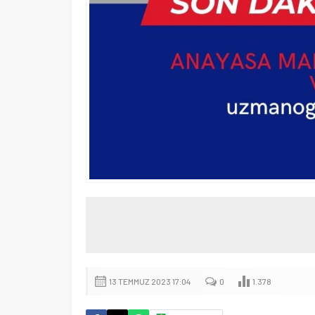
13 TEMMUZ 2023 17:04
0
1.378