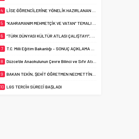
4
LİSE ÖĞRENCİLERİNE YÖNELİK HAZIRLANAN “YOUNG AND WISE” DERGİSİNİN ÜÇÜNCÜ SAYISI YAYIMLANDI
5
“KAHRAMANIM MEHMETÇİK VE VATAN” TEMALI RESİM YARIŞMASINDA HALK OYLAMASI BAŞLADI
6
“TÜRK DÜNYASI KÜLTÜR ATLASI ÇALIŞTAYI”, BAKAN TEKİN’İN KATILIMIYLA BAŞLADI
7
T.C. Milli Eğitim Bakanlığı – SONUÇ AÇIKLAMA SİSTEMİ
8
Düzce’de Anaokulunun Çevre Bilinci ve Sıfır Atık Projesi Dünya Çapında Derece Aldı
9
BAKAN TEKİN, ŞEHİT ÖĞRETMEN NECMETTİN YILMAZ’I ANDI
10
LGS TERCİH SÜRECİ BAŞLADI