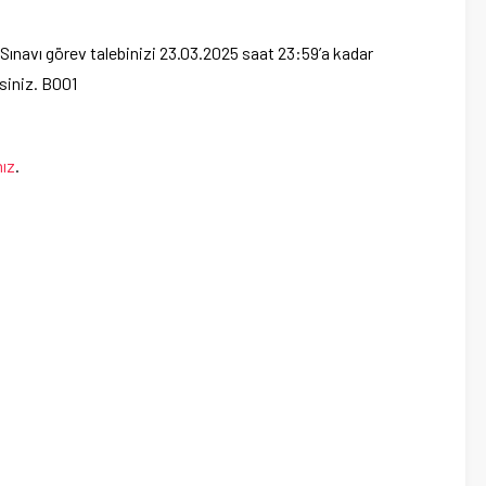
ınavı görev talebinizi 23.03.2025 saat 23:59’a kadar
siniz. B001
nız
.