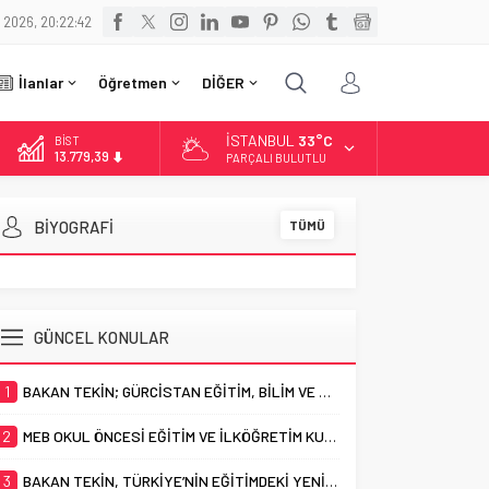
 2026, 20:22:43
İlanlar
Öğretmen
DİĞER
İSTANBUL
33°C
BİST
13.779,39
PARÇALI BULUTLU
DOLAR
47,6961
BİYOGRAFİ
TÜMÜ
EURO
55,1808
ALTIN
6.662,82
GÜNCEL KONULAR
1
BAKAN TEKİN; GÜRCİSTAN EĞİTİM, BİLİM VE GENÇLİK BAKANI MİKANADZE İLE BİR ARAYA GELDİ
2
MEB OKUL ÖNCESİ EĞİTİM VE İLKÖĞRETİM KURUMLARI YÖNETMELİĞİ’NDE YAPILAN DEĞİŞİKLİK, RESMÎ GAZETE’DE YAYIMLANDI
3
BAKAN TEKİN, TÜRKİYE’NİN EĞİTİMDEKİ YENİ UYGULAMALARININ ULUSLARARASI ALANDAKİ YANSIMALARINI DEĞERLENDİRDİ