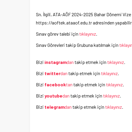
Sn. İlgili, ATA-AÖF 2024-2025 Bahar Dönemi Vize S
https://aoftek.ataaof.edu.tr adresinden yapabilir
Sınav görev talebi için
tıklayınız
.
Sınav Görevleri takip Grubuna katılmak için
tıklayı
Bizi
instagram
dan
takip etmek için
tıklayınız
.
Bizi
twitter
dan
takip etmek için
tıklayınız
.
Bizi
facebook
tan
takip etmek için
tıklayınız
.
Bizi
youtube
dan
takip etmek için
tıklayınız
.
Bizi
telegram
dan
takip etmek için
tıklayınız
.