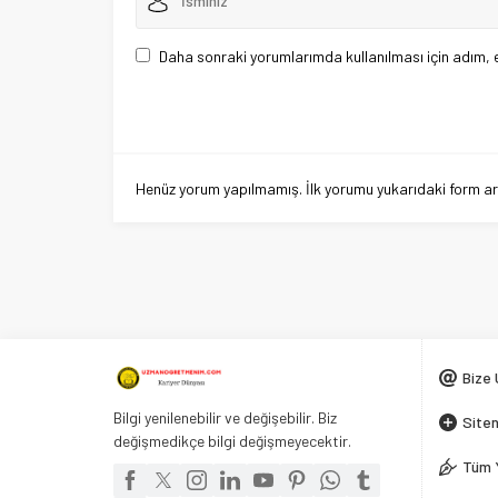
Daha sonraki yorumlarımda kullanılması için adım, 
Henüz yorum yapılmamış. İlk yorumu yukarıdaki form aracı
Anadolu Üni AÖF Sınav Gör
Anasayfa
»
Sınav Görevleri
»
Anadolu Üni AÖF Sınav Görev
21 MART 2025 16:32
0
842