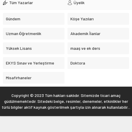
Düzce’de Anaokulunun Çevre Bilinci ve Sıfır Atık Projesi
Tüm Yazarlar
Üyelik
Dünya Çapında Derece Aldı
BAKAN TEKİN, ŞEHİT ÖĞRETMEN NECMETTİN YILMAZ’I ANDI
Gündem
Köşe Yazıları
LGS TERCİH SÜRECİ BAŞLADI
Uzman Öğretmenlik
Akademik İlanlar
Yüksek Lisans
maaş ve ek ders
EKYS Sınav ve Yerleştirme
Doktora
Misafirhaneler
Copyright © 2023 Tüm hakları saklıdır. Sitemizde ticari amaç
güdülmemektedir. Sitedeki belge, resimler, denemeler, etkinlikler her
türlü bilgiler aktif kaynak gösterilmek şartıyla izin alınarak kullanılabilir...