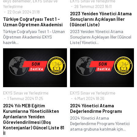
ekys denemeler
,
EKYS Sınav ve
EKYS Sınav ve Yerleştirme
Yerleştirme
26 Temmuz 2023 16:11
22 Ocak 2024 21:18
2023 Yeniden Yönetici Atama
Türkiye Coğrafyası Test 1 –
Sonuçlarını Açıklayan İller
Uzman Öğretmen Akademisi
(Güncel Liste)
Türkiye Coğrafyası Test 1 – Uzman
2023 Yeniden Yönetici Atama
Öğretmen Akademisi EKYS
Sonuçlarını Açıklayan İller (Güncel
hazırlık...
Liste) Yönetici...
EKYS Sınav ve Yerleştirme
EKYS Sınav ve Yerleştirme
1 Temmuz 2024 17:25
4 Mart 2024 18:26
2024 Yılı MEB Eğitim
2024 Yönetici Atama
Kurumlarına Yöneticilikten
Değerlendirme Programı
Ayrılanların Yeniden
2024 Yönetici Atama
Görevlendirilmesi (Boş
Değerlendirme Programı Yönetici
Kontenjanlar) Güncel Liste 81
atama grubuna katılmak için...
İl