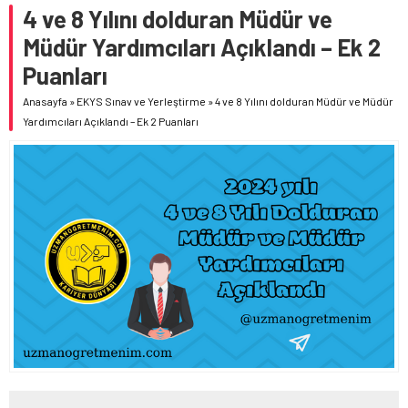
4 ve 8 Yılını dolduran Müdür ve
BAKANI MİKANADZE İLE BİR ARAYA GELDİ
Müdür Yardımcıları Açıklandı – Ek 2
MEB OKUL ÖNCESİ EĞİTİM VE İLKÖĞRETİM KURUMLARI
YÖNETMELİĞİ’NDE YAPILAN DEĞİŞİKLİK, RESMÎ GAZETE’DE
Puanları
YAYIMLANDI
Anasayfa
»
EKYS Sınav ve Yerleştirme
»
4 ve 8 Yılını dolduran Müdür ve Müdür
Yardımcıları Açıklandı – Ek 2 Puanları