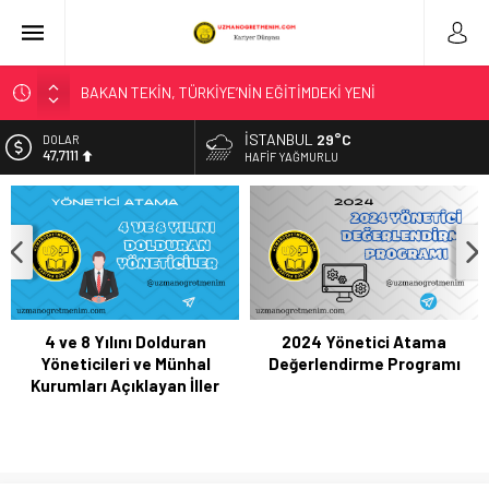
BAKAN TEKİN, TÜRKİYE’NİN EĞİTİMDEKİ YENİ
UYGULAMALARININ ULUSLARARASI ALANDAKİ
YANSIMALARINI DEĞERLENDİRDİ
İSTANBUL
29°C
DOLAR
47,7111
HAFIF YAĞMURLU
LİSE ÖĞRENCİLERİNE YÖNELİK HAZIRLANAN “YOUNG AND
WISE” DERGİSİNİN ÜÇÜNCÜ SAYISI YAYIMLANDI
EURO
55,1881
“KAHRAMANIM MEHMETÇİK VE VATAN” TEMALI RESİM
YARIŞMASINDA HALK OYLAMASI BAŞLADI
ALTIN
6.660,55
“TÜRK DÜNYASI KÜLTÜR ATLASI ÇALIŞTAYI”, BAKAN
TEKİN’İN KATILIMIYLA BAŞLADI
BİST
13.779,39
T.C. Milli Eğitim Bakanlığı – SONUÇ AÇIKLAMA SİSTEMİ
4 ve 8 Yılını Dolduran
2024 Yönetici Atama
Yöneticileri ve Münhal
Değerlendirme Programı
Düzce’de Anaokulunun Çevre Bilinci ve Sıfır Atık Projesi
Kurumları Açıklayan İller
Dünya Çapında Derece Aldı
BAKAN TEKİN, ŞEHİT ÖĞRETMEN NECMETTİN YILMAZ’I ANDI
LGS TERCİH SÜRECİ BAŞLADI
BAKAN TEKİN; GÜRCİSTAN EĞİTİM, BİLİM VE GENÇLİK