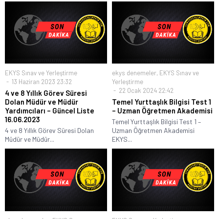
EKYS Sınav ve Yerleştirme
ekys denemeler
,
EKYS Sınav ve
13 Haziran 2023 23:32
Yerleştirme
22 Ocak 2024 22:42
4 ve 8 Yıllık Görev Süresi
Dolan Müdür ve Müdür
Temel Yurttaşlık Bilgisi Test 1
Yardımcıları – Güncel Liste
– Uzman Öğretmen Akademisi
16.06.2023
Temel Yurttaşlık Bilgisi Test 1 –
4 ve 8 Yıllık Görev Süresi Dolan
Uzman Öğretmen Akademisi
Müdür ve Müdür...
EKYS...