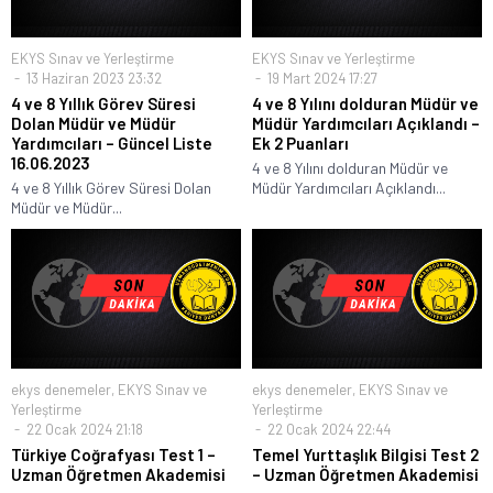
EKYS Sınav ve Yerleştirme
EKYS Sınav ve Yerleştirme
13 Haziran 2023 23:32
19 Mart 2024 17:27
4 ve 8 Yıllık Görev Süresi
4 ve 8 Yılını dolduran Müdür ve
Dolan Müdür ve Müdür
Müdür Yardımcıları Açıklandı –
Yardımcıları – Güncel Liste
Ek 2 Puanları
16.06.2023
4 ve 8 Yılını dolduran Müdür ve
4 ve 8 Yıllık Görev Süresi Dolan
Müdür Yardımcıları Açıklandı...
Müdür ve Müdür...
ekys denemeler
,
EKYS Sınav ve
ekys denemeler
,
EKYS Sınav ve
Yerleştirme
Yerleştirme
22 Ocak 2024 21:18
22 Ocak 2024 22:44
Türkiye Coğrafyası Test 1 –
Temel Yurttaşlık Bilgisi Test 2
Uzman Öğretmen Akademisi
– Uzman Öğretmen Akademisi