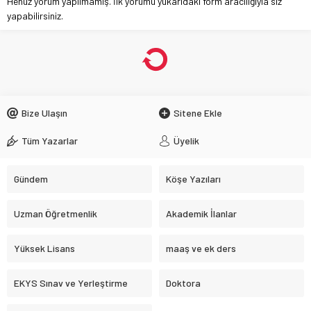
Henüz yorum yapılmamış. İlk yorumu yukarıdaki form aracılığıyla siz
yapabilirsiniz.
Bize Ulaşın
Sitene Ekle
Tüm Yazarlar
Üyelik
Gündem
Köşe Yazıları
Uzman Öğretmenlik
Akademik İlanlar
Yüksek Lisans
maaş ve ek ders
EKYS Sınav ve Yerleştirme
Doktora