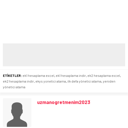
ETİKETLER:
ek1 hesaplama excel
,
ek1 hesaplama indir
,
ek2 hesaplama excel
,
ek2 hesaplama indir
,
ekys yonetici atama
,
ilk defa yönetici atama
,
yeniden
yönetici atama
uzmanogretmenim2023