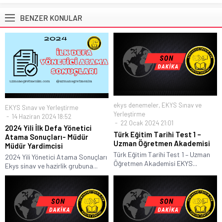
BENZER KONULAR
ekys denemeler
,
EKYS Sınav ve
EKYS Sınav ve Yerleştirme
Yerleştirme
14 Haziran 2024 18:52
22 Ocak 2024 21:01
2024 Yili İlk Defa Yönetici
Türk Eğitim Tarihi Test 1 –
Atama Sonuçları- Müdür
Uzman Öğretmen Akademisi
Müdür Yardimcisi
Türk Eğitim Tarihi Test 1 – Uzman
2024 Yili Yönetici Atama Sonuçları
Öğretmen Akademisi EKYS...
Ekys sinav ve hazirlik grubuna...