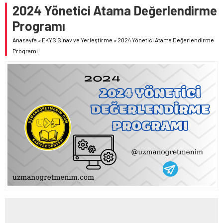
2024 Yönetici Atama Değerlendirme
BAKANI MİKANADZE İLE BİR ARAYA GELDİ
Programı
MEB OKUL ÖNCESİ EĞİTİM VE İLKÖĞRETİM KURUMLARI
YÖNETMELİĞİ’NDE YAPILAN DEĞİŞİKLİK, RESMÎ GAZETE’DE
Anasayfa
»
EKYS Sınav ve Yerleştirme
»
2024 Yönetici Atama Değerlendirme
YAYIMLANDI
Programı