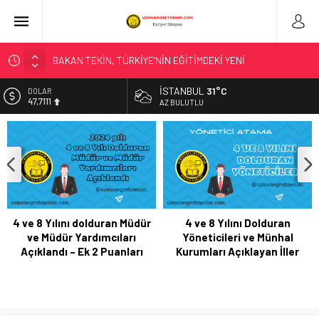
BAKAN TEKİN, TÜRKİYE’NİN EĞİTİMDEKİ YENİ
UYGULAMALARININ ULUSLARARASI ALANDAKİ
YANSIMALARINI DEĞERLENDİRDİ
İSTANBUL
31°C
DOLAR
47,7111
AZ BULUTLU
LİSE ÖĞRENCİLERİNE YÖNELİK HAZIRLANAN “YOUNG AND
WISE” DERGİSİNİN ÜÇÜNCÜ SAYISI YAYIMLANDI
EURO
55,1881
“KAHRAMANIM MEHMETÇİK VE VATAN” TEMALI RESİM
YARIŞMASINDA HALK OYLAMASI BAŞLADI
ALTIN
6.660,55
“TÜRK DÜNYASI KÜLTÜR ATLASI ÇALIŞTAYI”, BAKAN
TEKİN’İN KATILIMIYLA BAŞLADI
BİST
13.779,39
T.C. Milli Eğitim Bakanlığı – SONUÇ AÇIKLAMA SİSTEMİ
4 ve 8 Yılını dolduran Müdür
4 ve 8 Yılını Dolduran
ve Müdür Yardımcıları
Yöneticileri ve Münhal
Düzce’de Anaokulunun Çevre Bilinci ve Sıfır Atık Projesi
Açıklandı – Ek 2 Puanları
Kurumları Açıklayan İller
Dünya Çapında Derece Aldı
BAKAN TEKİN, ŞEHİT ÖĞRETMEN NECMETTİN YILMAZ’I ANDI
LGS TERCİH SÜRECİ BAŞLADI
BAKAN TEKİN; GÜRCİSTAN EĞİTİM, BİLİM VE GENÇLİK