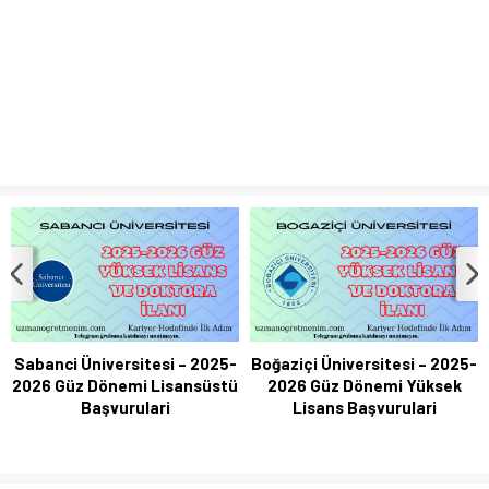
UYGULAMALARININ ULUSLARARASI ALANDAKİ
YANSIMALARINI DEĞERLENDİRDİ
LİSE ÖĞRENCİLERİNE YÖNELİK HAZIRLANAN “YOUNG AND
WISE” DERGİSİNİN ÜÇÜNCÜ SAYISI YAYIMLANDI
Sabanci Üniversitesi – 2025-
Boğaziçi Üniversitesi – 2025-
2026 Güz Dönemi Lisansüstü
2026 Güz Dönemi Yüksek
Başvurulari
Lisans Başvurulari