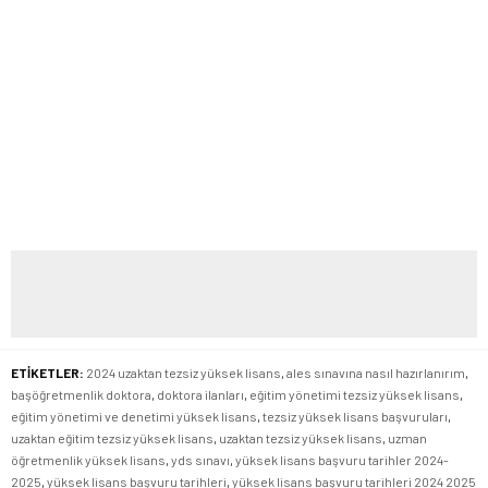
ETİKETLER:
2024 uzaktan tezsiz yüksek lisans
,
ales sınavına nasıl hazırlanırım
,
başöğretmenlik doktora
,
doktora ilanları
,
eğitim yönetimi tezsiz yüksek lisans
,
eğitim yönetimi ve denetimi yüksek lisans
,
tezsiz yüksek lisans başvuruları
,
uzaktan eğitim tezsiz yüksek lisans
,
uzaktan tezsiz yüksek lisans
,
uzman
öğretmenlik yüksek lisans
,
yds sınavı
,
yüksek lisans başvuru tarihler 2024-
2025
,
yüksek lisans başvuru tarihleri
,
yüksek lisans başvuru tarihleri 2024 2025