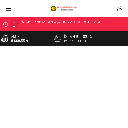
“KAHRAMANIM MEHMETÇİK VE VATAN” TEMALI RESİM
YARIŞMASINDA HALK OYLAMASI BAŞLADI
İSTANBUL
33°C
BİST
“TÜRK DÜNYASI KÜLTÜR ATLASI ÇALIŞTAYI”, BAKAN
13.779,39
PARÇALI BULUTLU
TEKİN’İN KATILIMIYLA BAŞLADI
DOLAR
T.C. Milli Eğitim Bakanlığı – SONUÇ AÇIKLAMA SİSTEMİ
47,7111
Düzce’de Anaokulunun Çevre Bilinci ve Sıfır Atık Projesi
EURO
Dünya Çapında Derece Aldı
55,1881
BAKAN TEKİN, ŞEHİT ÖĞRETMEN NECMETTİN YILMAZ’I ANDI
ALTIN
6.660,55
LGS TERCİH SÜRECİ BAŞLADI
BAKAN TEKİN; GÜRCİSTAN EĞİTİM, BİLİM VE GENÇLİK
BAKANI MİKANADZE İLE BİR ARAYA GELDİ
MEB OKUL ÖNCESİ EĞİTİM VE İLKÖĞRETİM KURUMLARI
YÖNETMELİĞİ’NDE YAPILAN DEĞİŞİKLİK, RESMÎ GAZETE’DE
YAYIMLANDI
BAKAN TEKİN, TÜRKİYE’NİN EĞİTİMDEKİ YENİ