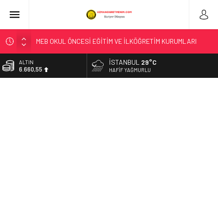
MEB OKUL ÖNCESİ EĞİTİM VE İLKÖĞRETİM KURUMLARI
YÖNETMELİĞİ’NDE YAPILAN DEĞİŞİKLİK, RESMÎ GAZETE’DE
YAYIMLANDI
İSTANBUL
29°C
ALTIN
6.660,55
HAFIF YAĞMURLU
BAKAN TEKİN, TÜRKİYE’NİN EĞİTİMDEKİ YENİ
UYGULAMALARININ ULUSLARARASI ALANDAKİ
BİST
13.779,39
YANSIMALARINI DEĞERLENDİRDİ
LİSE ÖĞRENCİLERİNE YÖNELİK HAZIRLANAN “YOUNG AND
DOLAR
47,7111
WISE” DERGİSİNİN ÜÇÜNCÜ SAYISI YAYIMLANDI
“KAHRAMANIM MEHMETÇİK VE VATAN” TEMALI RESİM
EURO
55,1881
YARIŞMASINDA HALK OYLAMASI BAŞLADI
“TÜRK DÜNYASI KÜLTÜR ATLASI ÇALIŞTAYI”, BAKAN
TEKİN’İN KATILIMIYLA BAŞLADI
T.C. Milli Eğitim Bakanlığı – SONUÇ AÇIKLAMA SİSTEMİ
Düzce’de Anaokulunun Çevre Bilinci ve Sıfır Atık Projesi
Dünya Çapında Derece Aldı