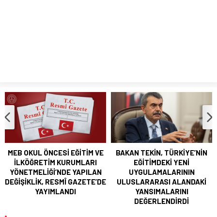
BAKAN TEKİN, ŞEHİT ÖĞRETMEN NECMETTİN YILMAZ’I ANDI
LGS TERCİH SÜRECİ BAŞLADI
BAKAN TEKİN; GÜRCİSTAN EĞİTİM, BİLİM VE GENÇLİK
BAKANI MİKANADZE İLE BİR ARAYA GELDİ
MEB OKUL ÖNCESİ EĞİTİM VE
BAKAN TEKİN, TÜRKİYE’NİN
İLKÖĞRETİM KURUMLARI
EĞİTİMDEKİ YENİ
YÖNETMELİĞİ’NDE YAPILAN
UYGULAMALARININ
DEĞİŞİKLİK, RESMÎ GAZETE’DE
ULUSLARARASI ALANDAKİ
YAYIMLANDI
YANSIMALARINI
DEĞERLENDİRDİ