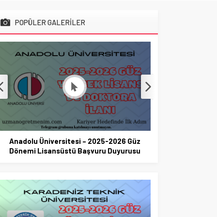
POPÜLER GALERİLER
Anadolu Üniversitesi – 2025-2026 Güz
Sabanci Üniv
Dönemi Lisansüstü Başvuru Duyurusu
Dönemi Li