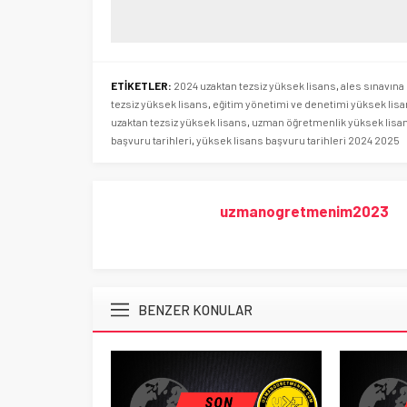
ETİKETLER:
2024 uzaktan tezsiz yüksek lisans
,
ales sınavına 
tezsiz yüksek lisans
,
eğitim yönetimi ve denetimi yüksek lis
uzaktan tezsiz yüksek lisans
,
uzman öğretmenlik yüksek lisa
başvuru tarihleri
,
yüksek lisans başvuru tarihleri 2024 2025
uzmanogretmenim2023
BENZER KONULAR