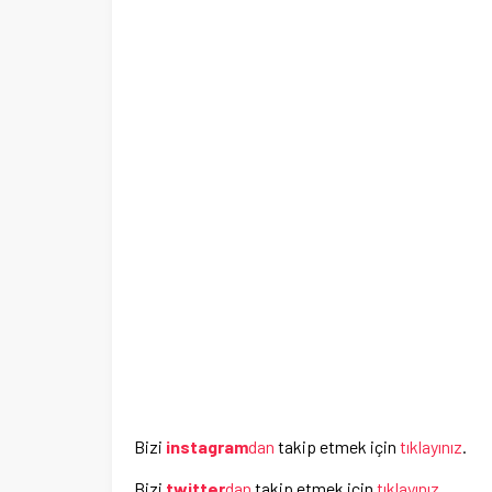
Bizi
instagram
dan
takip etmek için
tıklayınız
.
Bizi
twitter
dan
takip etmek için
tıklayınız
.