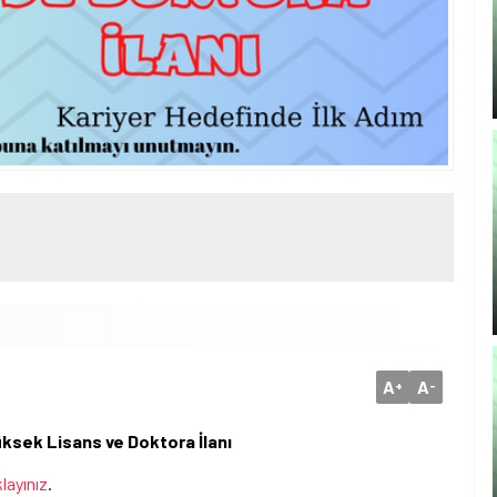
A
A
+
-
ksek Lisans ve Doktora İlanı
klayınız
.