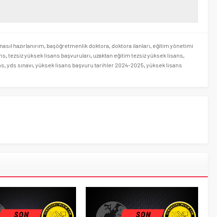
nasıl hazırlanırım
,
başöğretmenlik doktora
,
doktora ilanları
,
eğitim yönetimi
ans
,
tezsiz yüksek lisans başvuruları
,
uzaktan eğitim tezsiz yüksek lisans
,
ns
,
yds sınavı
,
yüksek lisans başvuru tarihler 2024-2025
,
yüksek lisans