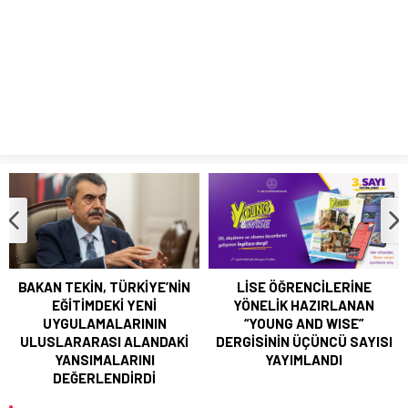
YAYIMLANDI
BAKAN TEKİN, TÜRKİYE’NİN EĞİTİMDEKİ YENİ
UYGULAMALARININ ULUSLARARASI ALANDAKİ
YANSIMALARINI DEĞERLENDİRDİ
BAKAN TEKİN, TÜRKİYE’NİN
LİSE ÖĞRENCİLERİNE
EĞİTİMDEKİ YENİ
YÖNELİK HAZIRLANAN
UYGULAMALARININ
“YOUNG AND WISE”
ULUSLARARASI ALANDAKİ
DERGİSİNİN ÜÇÜNCÜ SAYISI
YANSIMALARINI
YAYIMLANDI
DEĞERLENDİRDİ