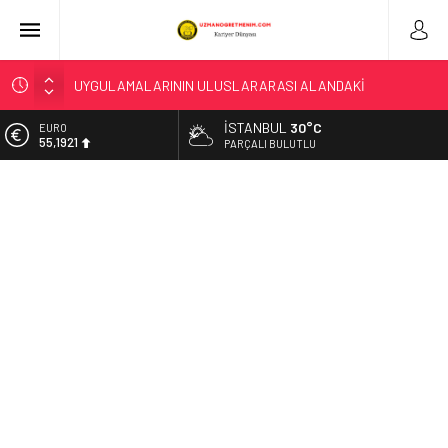
LİSE ÖĞRENCİLERİNE YÖNELİK HAZIRLANAN “YOUNG AND
WISE” DERGİSİNİN ÜÇÜNCÜ SAYISI YAYIMLANDI
İSTANBUL
30°C
EURO
“KAHRAMANIM MEHMETÇİK VE VATAN” TEMALI RESİM
55,1921
PARÇALI BULUTLU
YARIŞMASINDA HALK OYLAMASI BAŞLADI
ALTIN
“TÜRK DÜNYASI KÜLTÜR ATLASI ÇALIŞTAYI”, BAKAN
6.659,09
TEKİN’İN KATILIMIYLA BAŞLADI
BİST
T.C. Milli Eğitim Bakanlığı – SONUÇ AÇIKLAMA SİSTEMİ
13.779,39
Düzce’de Anaokulunun Çevre Bilinci ve Sıfır Atık Projesi
DOLAR
Dünya Çapında Derece Aldı
47,7155
BAKAN TEKİN, ŞEHİT ÖĞRETMEN NECMETTİN YILMAZ’I ANDI
LGS TERCİH SÜRECİ BAŞLADI
BAKAN TEKİN; GÜRCİSTAN EĞİTİM, BİLİM VE GENÇLİK
BAKANI MİKANADZE İLE BİR ARAYA GELDİ
MEB OKUL ÖNCESİ EĞİTİM VE İLKÖĞRETİM KURUMLARI
YÖNETMELİĞİ’NDE YAPILAN DEĞİŞİKLİK, RESMÎ GAZETE’DE