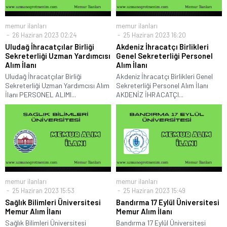
memur ilanları
memur ilanları
26 Haziran 2023 02:24
25 Haziran 2023 16:20
Uludağ İhracatçılar Birliği
Akdeniz İhracatçı Birlikleri
Sekreterliği Uzman Yardımcısı
Genel Sekreterliği Personel
Alım İlanı
Alım İlanı
Uludağ İhracatçılar Birliği
Akdeniz İhracatçı Birlikleri Genel
Sekreterliği Uzman Yardımcısı Alım
Sekreterliği Personel Alım İlanı
İlanı PERSONEL ALIMI...
AKDENİZ İHRACATÇI...
memur ilanları
memur ilanları
25 Haziran 2023 15:53
25 Haziran 2023 15:49
Sağlık Bilimleri Üniversitesi
Bandırma 17 Eylül Üniversitesi
Memur Alım İlanı
Memur Alım İlanı
Sağlık Bilimleri Üniversitesi
Bandırma 17 Eylül Üniversitesi