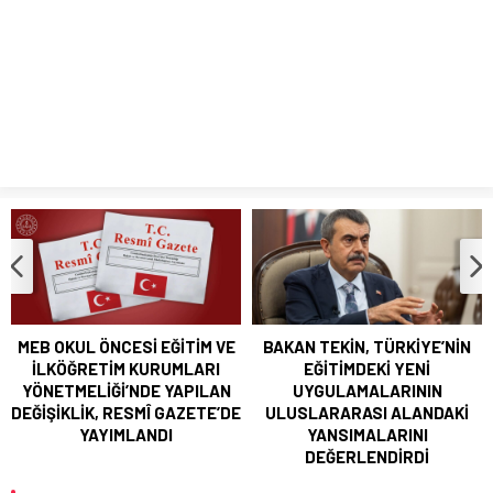
LGS TERCİH SÜRECİ BAŞLADI
BAKAN TEKİN; GÜRCİSTAN EĞİTİM, BİLİM VE GENÇLİK
BAKANI MİKANADZE İLE BİR ARAYA GELDİ
MEB OKUL ÖNCESİ EĞİTİM VE
BAKAN TEKİN, TÜRKİYE’NİN
İLKÖĞRETİM KURUMLARI
EĞİTİMDEKİ YENİ
YÖNETMELİĞİ’NDE YAPILAN
UYGULAMALARININ
DEĞİŞİKLİK, RESMÎ GAZETE’DE
ULUSLARARASI ALANDAKİ
YAYIMLANDI
YANSIMALARINI
DEĞERLENDİRDİ