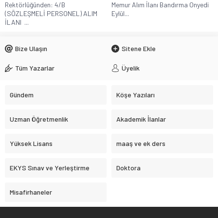
Rektörlüğünden: 4/B
Memur Alım İlanı Bandırma Onyedi
(SÖZLEŞMELİ PERSONEL) ALIM
Eylül...
İLANI ...
Bize Ulaşın
Sitene Ekle
Tüm Yazarlar
Üyelik
Gündem
Köşe Yazıları
Uzman Öğretmenlik
Akademik İlanlar
Yüksek Lisans
maaş ve ek ders
EKYS Sınav ve Yerleştirme
Doktora
Misafirhaneler