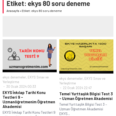
Etiket:
ekys 80 soru deneme
Anasayfa
»
Etiket: ekys 80 soru deneme
ekys denemeler
,
EKYS Sınav ve
ekys denemeler
,
EKYS Sınav ve
Yerleştirme
Yerleştirme
30 Ocak 2024 00:33
22 Ocak 2024 22:47
EKYS İnkılap Tarihi Konu
Temel Yurttaşlık Bilgisi Test 3
Testleri 9 –
– Uzman Öğretmen Akademisi
Uzmanöğretmenim Öğretmen
Temel Yurttaşlık Bilgisi Test 3 –
Akademisi
Uzman Öğretmen Akademisi
EKYS İnkılap Tarihi Konu Testleri 9
EKYS...