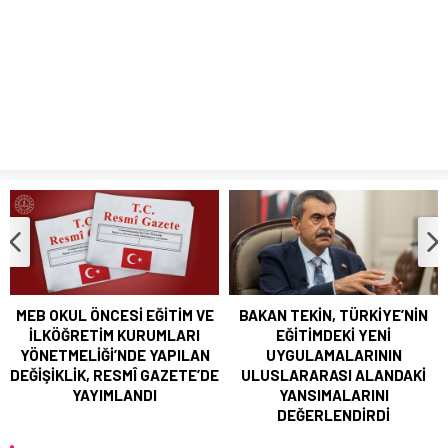
BAKANI MİKANADZE İLE BİR ARAYA GELDİ
MEB OKUL ÖNCESİ EĞİTİM VE İLKÖĞRETİM KURUMLARI
YÖNETMELİĞİ’NDE YAPILAN DEĞİŞİKLİK, RESMÎ GAZETE’DE
YAYIMLANDI
MEB OKUL ÖNCESİ EĞİTİM VE
BAKAN TEKİN, TÜRKİYE’NİN
İLKÖĞRETİM KURUMLARI
EĞİTİMDEKİ YENİ
YÖNETMELİĞİ’NDE YAPILAN
UYGULAMALARININ
DEĞİŞİKLİK, RESMÎ GAZETE’DE
ULUSLARARASI ALANDAKİ
YAYIMLANDI
YANSIMALARINI
DEĞERLENDİRDİ