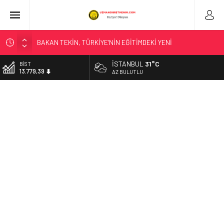
BAKAN TEKİN, TÜRKİYE’NİN EĞİTİMDEKİ YENİ
UYGULAMALARININ ULUSLARARASI ALANDAKİ
YANSIMALARINI DEĞERLENDİRDİ
İSTANBUL
31°C
BİST
13.779,39
AZ BULUTLU
LİSE ÖĞRENCİLERİNE YÖNELİK HAZIRLANAN “YOUNG AND
WISE” DERGİSİNİN ÜÇÜNCÜ SAYISI YAYIMLANDI
DOLAR
47,7111
“KAHRAMANIM MEHMETÇİK VE VATAN” TEMALI RESİM
YARIŞMASINDA HALK OYLAMASI BAŞLADI
EURO
55,1881
“TÜRK DÜNYASI KÜLTÜR ATLASI ÇALIŞTAYI”, BAKAN
TEKİN’İN KATILIMIYLA BAŞLADI
ALTIN
6.660,55
T.C. Milli Eğitim Bakanlığı – SONUÇ AÇIKLAMA SİSTEMİ
Düzce’de Anaokulunun Çevre Bilinci ve Sıfır Atık Projesi
Dünya Çapında Derece Aldı
BAKAN TEKİN, ŞEHİT ÖĞRETMEN NECMETTİN YILMAZ’I ANDI
LGS TERCİH SÜRECİ BAŞLADI
BAKAN TEKİN; GÜRCİSTAN EĞİTİM, BİLİM VE GENÇLİK