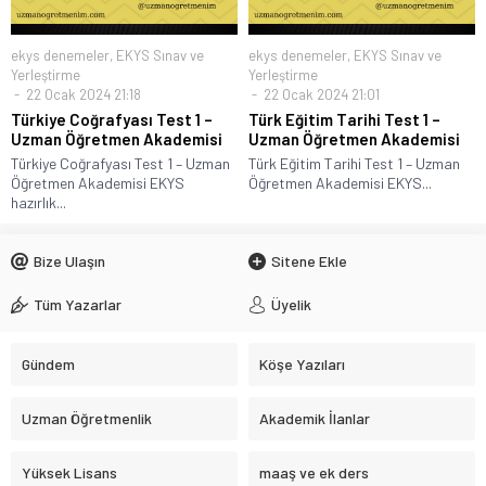
ekys denemeler
,
EKYS Sınav ve
ekys denemeler
,
EKYS Sınav ve
Yerleştirme
Yerleştirme
22 Ocak 2024 21:18
22 Ocak 2024 21:01
Türkiye Coğrafyası Test 1 –
Türk Eğitim Tarihi Test 1 –
Uzman Öğretmen Akademisi
Uzman Öğretmen Akademisi
Türkiye Coğrafyası Test 1 – Uzman
Türk Eğitim Tarihi Test 1 – Uzman
Öğretmen Akademisi EKYS
Öğretmen Akademisi EKYS...
hazırlık...
Bize Ulaşın
Sitene Ekle
Tüm Yazarlar
Üyelik
Gündem
Köşe Yazıları
Uzman Öğretmenlik
Akademik İlanlar
Yüksek Lisans
maaş ve ek ders